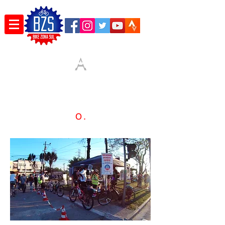
A
O .