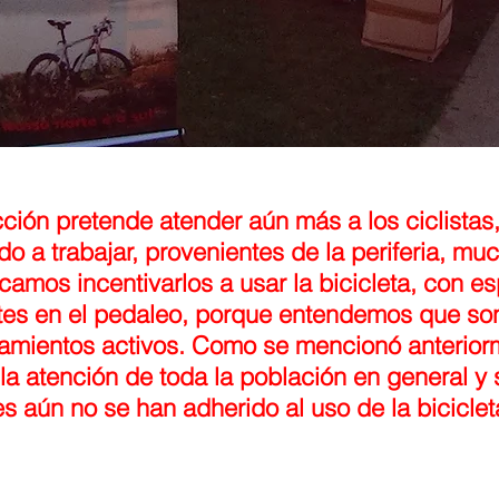
cción pretende atender aún más a los ciclist
do a trabajar, provenientes de la periferia, m
mos incentivarlos a usar la bicicleta, con es
ntes en el pedaleo, porque entendemos que s
zamientos activos. Como se mencionó anterio
la atención de toda la población en general y
es aún no se han adherido al uso de la bicicleta