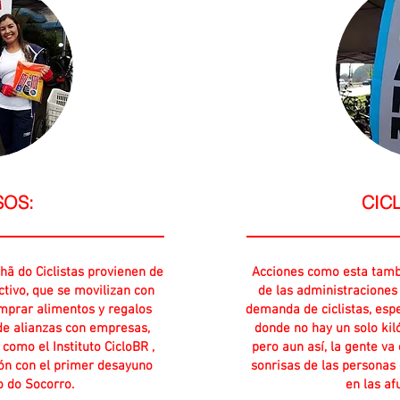
SOS:
CIC
hã do Ciclistas provienen de
​Acciones como esta tamb
ctivo, que se movilizan con
de las administraciones
mprar alimentos y regalos
demanda de ciclistas, esp
de alianzas con empresas,
donde no hay un solo kiló
 como el Instituto CicloBR ,
pero aun así, la gente va 
n con el primer desayuno
sonrisas de las personas
o do Socorro.
en las af