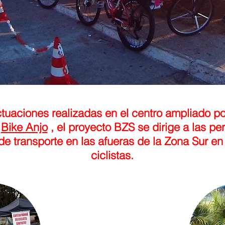
ctuaciones realizadas en el centro ampliado 
y
Bike Anjo
, el proyecto BZS se dirige a las per
e transporte en las afueras de la Zona Sur en 
ciclistas.