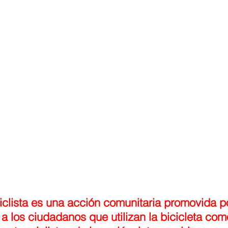
AMIENTO
RECOMENDACIONES
CICLOTURISMO
DESAYUNO
CICLISTA
clista es una acción comunitaria promovida po
a los ciudadanos que utilizan la bicicleta co